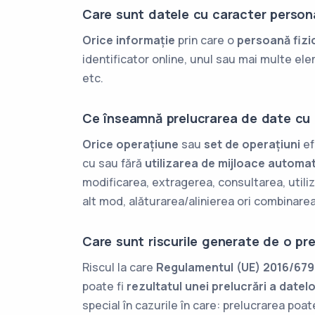
Care sunt datele cu caracter person
Orice informație
prin care o
persoană fizic
identificator online, unul sau mai multe ele
etc.
Ce înseamnă prelucrarea de date cu 
Orice operațiune
sau
set de operațiuni
ef
cu sau fără
utilizarea de mijloace automa
modificarea, extragerea, consultarea, utiliz
alt mod, alăturarea/alinierea ori combinare
Care sunt riscurile generate de o pr
Riscul la care
Regulamentul (UE) 2016/679 
poate fi
rezultatul unei prelucrări a date
special în cazurile în care: prelucrarea poa