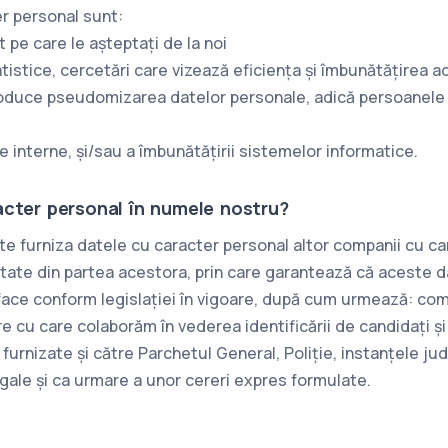
er personal sunt:
t pe care le așteptați de la noi
atistice, cercetări care vizează eficiența și îmbunătățirea a
roduce pseudomizarea datelor personale, adică persoanele 
e interne, și/sau a îmbunătățirii sistemelor informatice.
acter personal în numele nostru?
e furniza datele cu caracter personal altor companii cu care
tate din partea acestora, prin care garantează că aceste da
 face conform legislației în vigoare, după cum urmează: com
re cu care colaborăm în vederea identificării de candidați și
urnizate și către Parchetul General, Poliție, instanțele jude
 legale și ca urmare a unor cereri expres formulate.