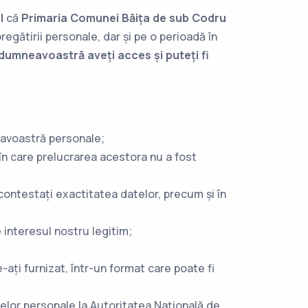
l
că
Primaria Comunei Băița de sub Codru
egătirii personale, dar și pe o perioadă în
 dumneavoastră aveți acces și puteți fi
neavoastră personale;
 în care prelucrarea acestora nu a fost
e contestați exactitatea datelor, precum și în
 interesul nostru legitim;
e-ați furnizat, într-un format care poate fi
elor personale la Autoritatea Națională de