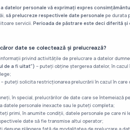
e a datelor personale vă exprimați expres consimțământu
ăi,
să prelucreze respectivele date personale
pe durata pr
toare servicii.
Perioada de păstrare este deci diferită și
 căror date se colectează și prelucrează?
 informații privind activitățile de prelucrare a datelor dum
 de a fi uitat")
– puteți obține ștergerea datelor, în cazul
 lege;
– puteți solicita restricționarea prelucrării în cazul în car
neți, în special, prelucrărilor de date care se întemeiază pe
ca datele personale inexacte sau le puteți completa;
teți primi, în anumite condiții, datele personale pe care ni l
spectivele date să fie transmise altui operator;
i depune plângere față de modalitatea de prelucrare a dat