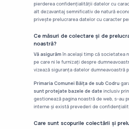
pierderea confidențialității datelor cu cara
alt dezavantaj semnificativ de natură econ
privește prelucrarea datelor cu caracter pers
Ce măsuri de colectare și de prelucr
noastră?
Vă asigurăm
în același timp că societatea 
pe care ni le furnizați despre dumneavoastr
vizează siguranța datelor dumneavoastră p
Primaria Comunei Băița de sub Codru
gar
sunt protejate bazele de date
inclusiv pri
gestionează pagina noastră de web, s-au pre
interne și există prevederi de confidențialit
Care sunt scopurile colectării și prel