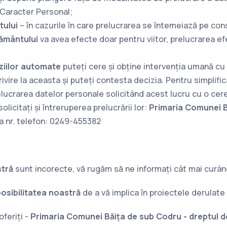
 Caracter Personal;
tului
– în cazurile în care prelucrarea se întemeiază pe co
ământului
va avea efecte doar pentru viitor, prelucrarea ef
ziilor automate
puteți cere și obține intervenția umană cu p
vire la aceasta și puteți contesta decizia. Pentru simplific
lucrarea datelor personale solicitând acest lucru cu o cere
olicitați și întreruperea prelucrării lor:
Primaria Comunei B
a nr. telefon:
0249-455382
tră
sunt incorecte, vă rugăm să ne informați cât mai curând
osibilitatea noastră
de a vă implica în proiectele derulate
oferiți -
Primaria Comunei Băița de sub Codru - dreptul d