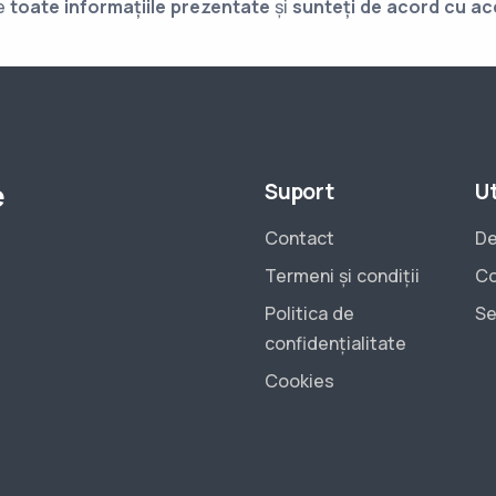
de
toate informațiile prezentate
și
sunteți de acord cu ac
e
Suport
Ut
Contact
De
Termeni și condiții
Co
Politica de
Se
confidențialitate
Cookies