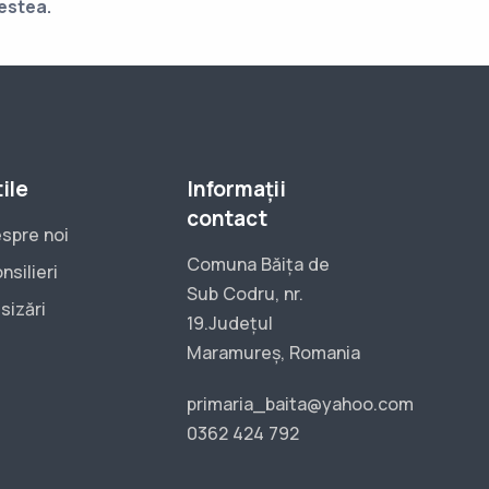
estea.
ile
Informații
contact
spre noi
Comuna Băița de
nsilieri
Sub Codru, nr.
sizări
19.Județul
Maramureș, Romania
primaria_baita@yahoo.com
0362 424 792