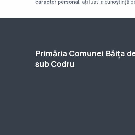
caracter personal,
ați luat la cunoștință 
Primăria Comunei Băița d
sub Codru