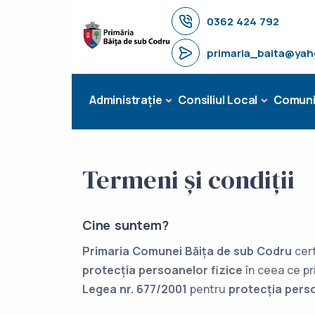
0362 424 792
primaria_baita@ya
Administrație
Consiliul Local
Comuni
Termeni și condiții
Cine suntem?
Primaria Comunei Băița de sub Codru
cert
protecția persoanelor fizice
în ceea ce p
Legea nr. 677/2001
pentru
protecția pers