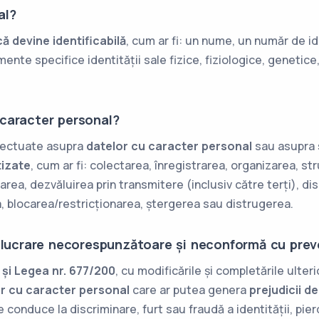
al?
ă devine identificabilă
, cum ar fi: un nume, un număr de id
mente specifice identității sale fizice, fiziologice, genetic
caracter personal?
ectuate asupra
datelor cu caracter personal
sau asupra
tizate
, cum ar fi: colectarea, înregistrarea, organizarea, s
area, dezvăluirea prin transmitere (inclusiv către terți), di
a, blocarea/restricționarea, ștergerea sau distrugerea.
elucrare necorespunzătoare și neconformă cu preve
și Legea nr. 677/200
, cu modificările și completările ulter
lor cu caracter personal
care ar putea genera
prejudicii d
te conduce la discriminare, furt sau fraudă a identității, pi