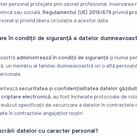
cter personal protejate prin secret profesional, inversarea 
omică sau socială,
Regulamentul (UE) 2016/679
privind
pro
onal și privind libera circulație a acestor date.
are în condiții de siguranță a datelor dumneavoas
noastră
administrează în condiții de siguranță
și numai pen
ă, un membru al familiei dumneavoastră ori o altă persoană, 
ersonale.
antează
securitatea și confidențialitatea datelor găzdui
n
criptare electronică
, au fost încheiate protocoale de col
văzut specificații de securizare a datelor în contractele 
ate în contractele angajaților noștri.
ucrării datelor cu caracter personal?