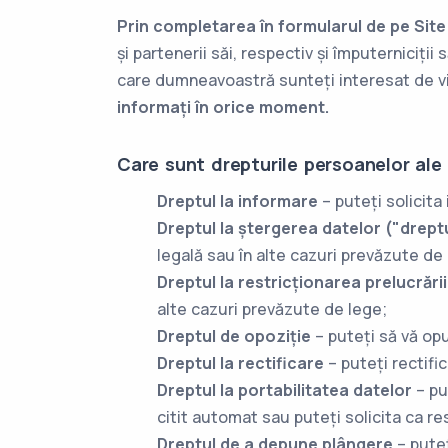
Prin completarea în formularul de pe Sit
și partenerii săi, respectiv și împuterniciții s
care dumneavoastră sunteți interesat de vii
informați în orice moment.
Care sunt drepturile persoanelor ale
Dreptul la informare
– puteți solicita
Dreptul la ștergerea datelor ("dreptul
legală sau în alte cazuri prevăzute de
Dreptul la restricționarea prelucrării
alte cazuri prevăzute de lege;
Dreptul de opoziție
– puteți să vă opu
Dreptul la rectificare
– puteți rectifi
Dreptul la portabilitatea datelor
– pu
citit automat sau puteți solicita ca re
Dreptul de a depune plângere
– puteț