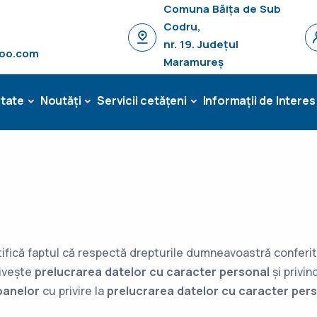
Comuna Băița de Sub
Codru,
nr. 19. Județul
hoo.com
Maramureș
tate
Noutăți
Servicii cetățeni
Informații de Interes
ifică faptul că respectă drepturile dumneavoastră conferi
rivește
prelucrarea datelor cu caracter personal
și privin
oanelor
cu privire la
prelucrarea datelor cu caracter perso