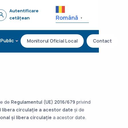
Autentificare
Română
cetățean
▼
 Public
Monitorul Oficial Local
Contact
te de
Regulamentul (UE) 2016/679
privind
d
libera circulație a acestor date
și de
nal și libera circulație
a acestor date.