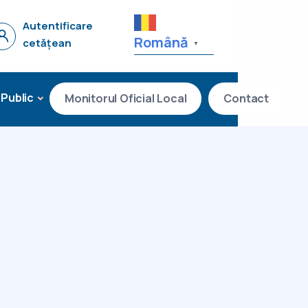
Autentificare
Română
cetățean
▼
 Public
Monitorul Oficial Local
Contact