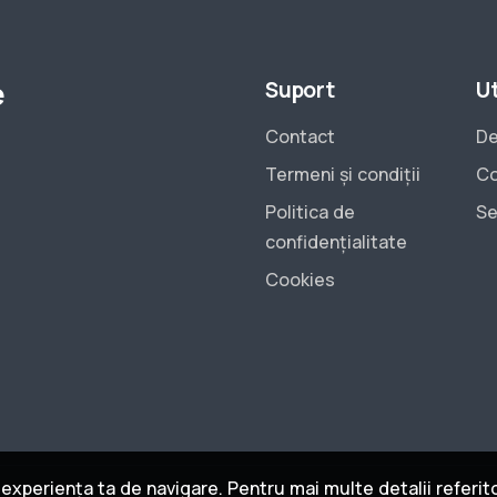
e
Suport
Ut
Contact
De
Termeni și condiții
Co
Politica de
Se
confidențialitate
Cookies
xperiența ta de navigare. Pentru mai multe detalii referitoa