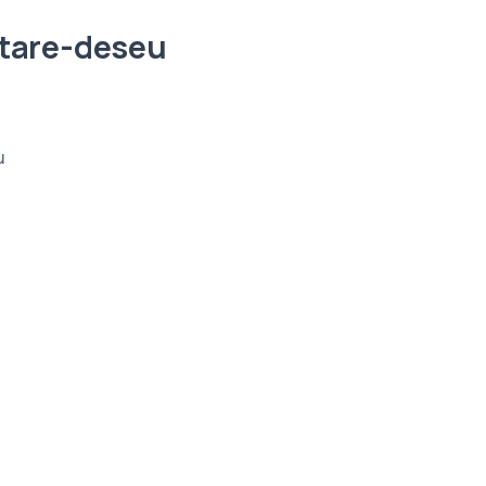
tare-deseu
u