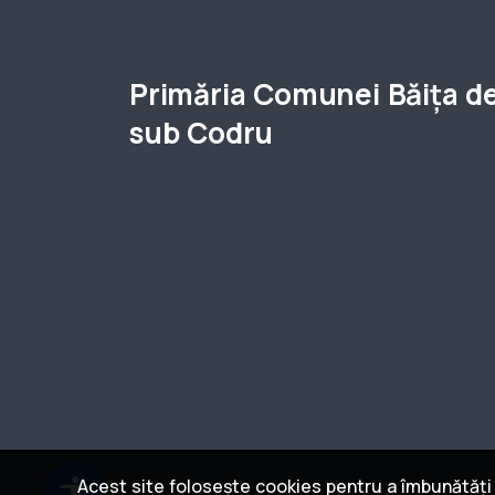
Primăria Comunei Băița d
sub Codru
accessibility
Acest site folosește cookies pentru a îmbunătăți e