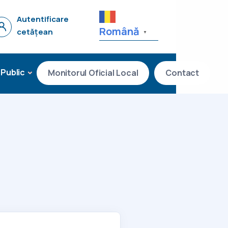
Autentificare
Română
cetățean
▼
 Public
Monitorul Oficial Local
Contact