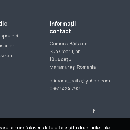
ile
Informații
contact
spre noi
Comuna Băița de
nsilieri
Sub Codru, nr.
sizări
19.Județul
Maramureș, Romania
primaria_baita@yahoo.com
0362 424 792
re la cum folosim datele tale și la drepturile tale