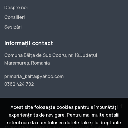
Despre noi
Consilieri
Sesizări
Informații contact
Comuna Băița de Sub Codru, nr. 19.Județul
Maramureș, Romania
primaria_baita@yahoo.com
0362 424 792
Acest site folosește cookies pentru a îmbunătăți
experiența ta de navigare. Pentru mai multe detalii
referitoare la cum folosim datele tale și la drepturile
© 2023 Primăria Băița de sub Codru. All rights