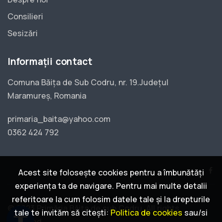
Consilieri
Sesizări
Informații contact
Comuna Băița de Sub Codru, nr. 19.Județul
Maramureș, Romania
primaria_baita@yahoo.com
0362 424 792
Acest site folosește cookies pentru a îmbunătăți
experiența ta de navigare. Pentru mai multe detalii
referitoare la cum folosim datele tale și la drepturile
© 2023 Primăria Băița de sub Codru. All rights
tale te invităm să citești:
Politica de cookies
sau/si
accessibility
reserved.