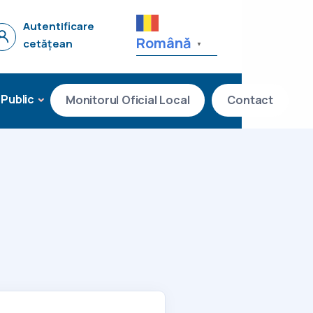
Autentificare
Română
cetățean
▼
 Public
Monitorul Oficial Local
Contact