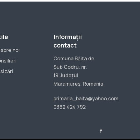
ile
Informații
contact
spre noi
Comuna Băița de
nsilieri
Sub Codru, nr.
sizări
19.Județul
Maramureș, Romania
primaria_baita@yahoo.com
0362 424 792