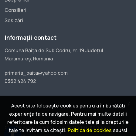
Consilieri
Sesizări
Informații contact
Comuna Băița de Sub Codru, nr. 19.Județul
Maramureș, Romania
primaria_baita@yahoo.com
0362 424 792
Acest site folosește cookies pentru a îmbunătăți
experiența ta de navigare. Pentru mai multe detalii
referitoare la cum folosim datele tale și la drepturile
© 2023 Primăria Băița de sub Codru. All rights
tale te invităm să citești:
Politica de cookies
sau/si
accessibility
reserved.