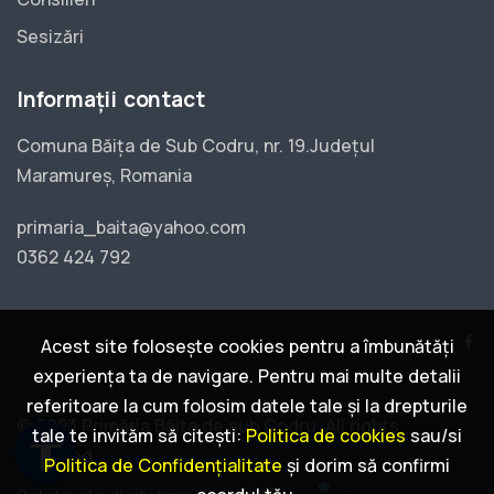
Sesizări
Informații contact
Comuna Băița de Sub Codru, nr. 19.Județul
Maramureș, Romania
primaria_baita@yahoo.com
0362 424 792
Acest site folosește cookies pentru a îmbunătăți
experiența ta de navigare. Pentru mai multe detalii
referitoare la cum folosim datele tale și la drepturile
© 2023 Primăria Băița de sub Codru. All rights
tale te invităm să citești:
Politica de cookies
sau/si
accessibility
reserved.
Politica de Confidențialitate
și dorim să confirmi