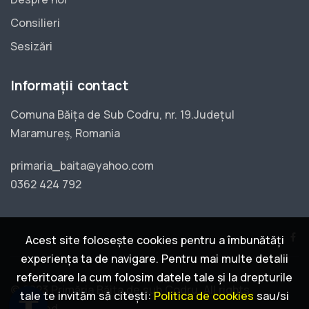
Consilieri
Sesizări
Informații contact
Comuna Băița de Sub Codru, nr. 19.Județul
Maramureș, Romania
primaria_baita@yahoo.com
0362 424 792
Acest site folosește cookies pentru a îmbunătăți
experiența ta de navigare. Pentru mai multe detalii
referitoare la cum folosim datele tale și la drepturile
© 2023 Primăria Băița de sub Codru. All rights
tale te invităm să citești:
Politica de cookies
sau/si
accessibility
reserved.