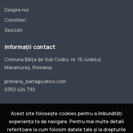
Despre noi
Consilieri
Sesizări
Informații contact
Comuna Băița de Sub Codru, nr. 19.Județul
Maramureș, Romania
primaria_baita@yahoo.com
0362 424 792
Acest site folosește cookies pentru a îmbunătăți
experiența ta de navigare. Pentru mai multe detalii
referitoare la cum folosim datele tale și la drepturile